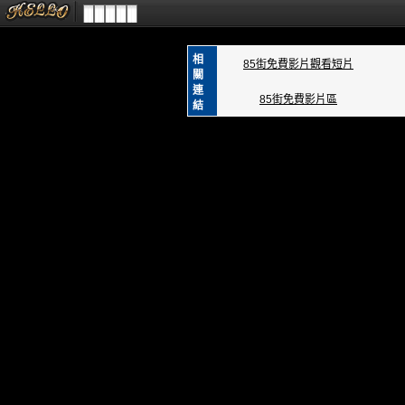
相
85街免費影片觀看短片
關
連
85街免費影片區
結