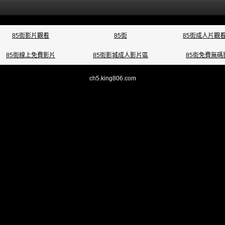
85街影片觀看
85街
85街成人片觀
85街線上免費影片
85街影城成人影片區
85街免費無碼
ch5.king806.com