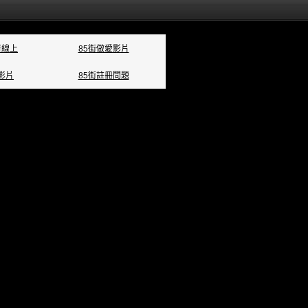
看線上
85街做愛影片
影片
85街註冊問題